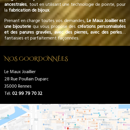
ancestrales
, tout en utilisant une technologie de pointe, pour
la
fabrication de bijoux
.
Prenant en charge toutes vos demandes,
Le Maux Joaillier est
une bijouterie
qui vous propose des
créations personnalisées
et des parures gravées, avec des pierres, avec des perles
…
fantaisies et parfaitement façonnées.
NOS COORDONNÉES
Le Maux Joaillier
28 Rue Poullain Duparc
35000 Rennes
Tél.
02 99 79 70 32