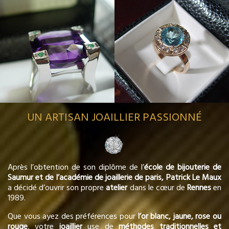
UN ARTISAN JOAILLIER PASSIONNÉ
Après l’obtention de son diplôme de l’
école de bijouterie de
Saumur et de l’académie de joaillerie de paris, Patrick Le Maux
a décidé d’ouvrir son propre
atelier
dans le cœur de
Rennes
en
1989.
Que vous ayez des préférences pour
l’or blanc, jaune, rose ou
rouge
, votre
joaillier
use de
méthodes traditionnelles et