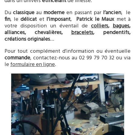
dans un univers
étincelant
de finesse.
Du
classique
au
moderne
en passant par
l’ancien
, le
fin
, le
délicat
et
l’imposant
,
Patrick le Maux
met à
votre disposition un éventail de
colliers
,
bagues
,
alliances, chevalières,
bracelets
, pendentifs,
créations originales
…
Pour tout complément d’information ou éventuelle
commande
, contactez-nous au
02 99 79 70 32
ou via
le
formulaire en ligne
.